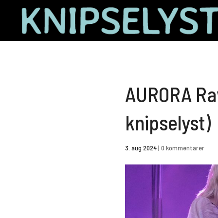
AURORA Ravn
knipselyst)
3. aug 2024
|
0 kommentarer