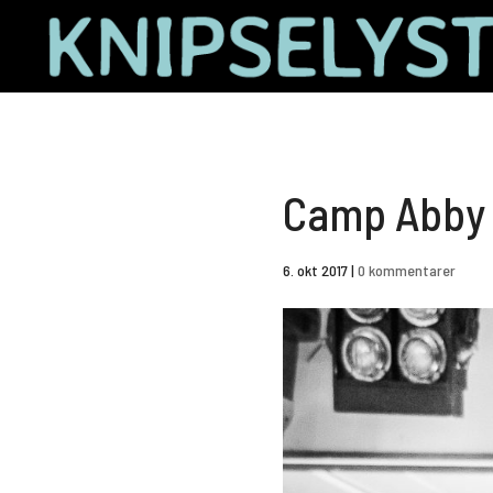
Camp Abby 
6. okt 2017
|
0 kommentarer